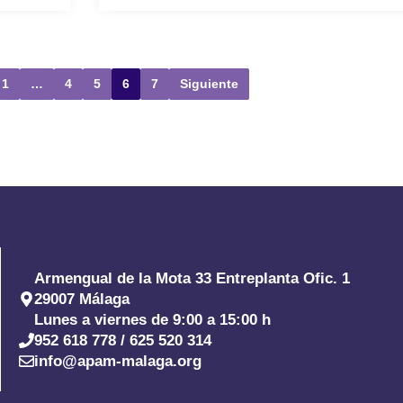
1
…
4
5
6
7
Siguiente
Armengual de la Mota 33 Entreplanta Ofic. 1
29007 Málaga
Lunes a viernes de 9:00 a 15:00 h
952 618 778 / 625 520 314
info@apam-malaga.org