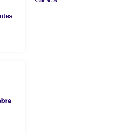
Voluntariado
ntes
obre