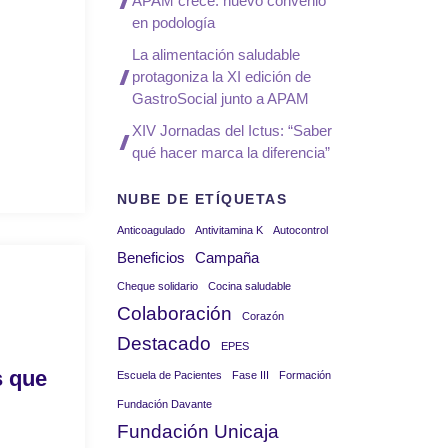
APAM crece: nuevo convenio
en podología
La alimentación saludable
protagoniza la XI edición de
GastroSocial junto a APAM
XIV Jornadas del Ictus: “Saber
qué hacer marca la diferencia”
NUBE DE ETÍQUETAS
Anticoagulado
Antivitamina K
Autocontrol
Beneficios
Campaña
Cheque solidario
Cocina saludable
Colaboración
Corazón
Destacado
EPES
s que
Escuela de Pacientes
Fase III
Formación
Fundación Davante
Fundación Unicaja