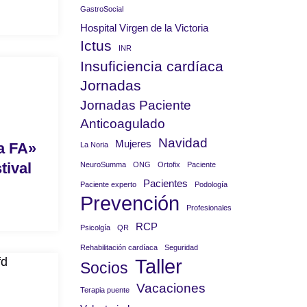
GastroSocial
Hospital Virgen de la Victoria
Ictus
INR
Insuficiencia cardíaca
Jornadas
Jornadas Paciente
Anticoagulado
Navidad
Mujeres
a FA»
La Noria
tival
NeuroSumma
ONG
Ortofix
Paciente
Pacientes
Paciente experto
Podología
Prevención
Profesionales
RCP
Psicolgía
QR
Rehabilitación cardíaca
Seguridad
Taller
Socios
Vacaciones
Terapia puente