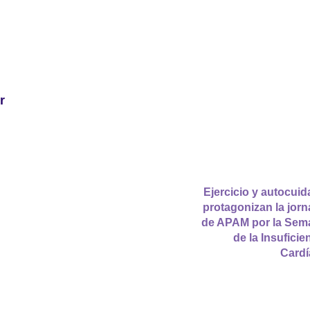
r
Ejercicio y autocui
protagonizan la jor
de APAM por la Sem
de la Insuficie
Cardí