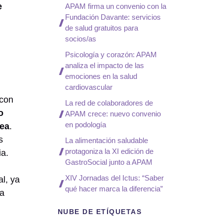
e
APAM firma un convenio con la
Fundación Davante: servicios
de salud gratuitos para
socios/as
Psicología y corazón: APAM
analiza el impacto de las
emociones en la salud
cardiovascular
 con
La red de colaboradores de
o
APAM crece: nuevo convenio
en podología
rea
.
s
La alimentación saludable
protagoniza la XI edición de
ia.
GastroSocial junto a APAM
XIV Jornadas del Ictus: “Saber
l, ya
qué hacer marca la diferencia”
la
NUBE DE ETÍQUETAS