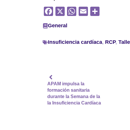
F
X
W
E
C
a
h
m
o
General
c
at
ail
m
e
s
p
Insuficiencia cardíaca
,
RCP
,
Talle
b
A
ar
o
p
tir
o
p
k
APAM impulsa la
formación sanitaria
durante la Semana de la
la Insuficiencia Cardíaca