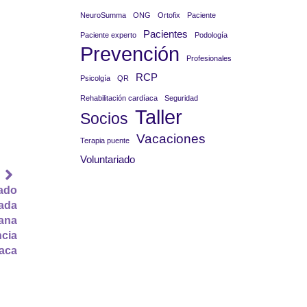
NeuroSumma
ONG
Ortofix
Paciente
Pacientes
Paciente experto
Podología
Prevención
Profesionales
RCP
Psicolgía
QR
Rehabilitación cardíaca
Seguridad
Taller
Socios
Vacaciones
Terapia puente
Voluntariado
dado
nada
ana
ncia
aca