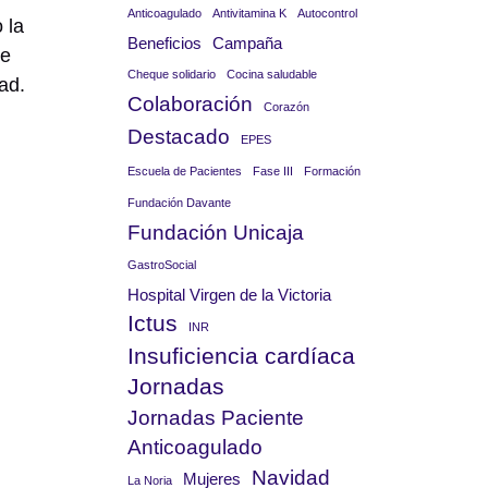
Anticoagulado
Antivitamina K
Autocontrol
 la
Beneficios
Campaña
de
Cheque solidario
Cocina saludable
ad.
Colaboración
Corazón
Destacado
EPES
Escuela de Pacientes
Fase III
Formación
Fundación Davante
Fundación Unicaja
GastroSocial
Hospital Virgen de la Victoria
Ictus
INR
Insuficiencia cardíaca
Jornadas
Jornadas Paciente
Anticoagulado
Navidad
Mujeres
La Noria